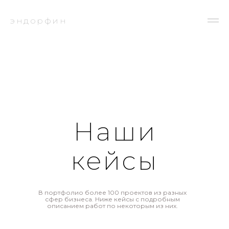
эндорфин
Наши
кейсы
В портфолио более 100 проектов из разных
сфер бизнеса. Ниже кейсы с подробным
описанием работ по некоторым из них.