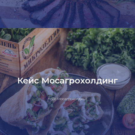
Кейс Мосагрохолдинг
Кейс Мосагрохолдинг